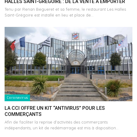
HALLES SAINT-GRÉGOIRE : DE LA VENTE À EMPORTER
Tenu par Renan Begueret et sa femme, le restaurant Les Halles
Saint-Grégoire est installé en lieu et place de…
Coronavirus
LA CCI OFFRE UN KIT “ANTIVIRUS” POUR LES
COMMERÇANTS
Afin de faciliter la reprise d’activités des commerçants
indépendants, un kit de redémarrage est mis à disposition…