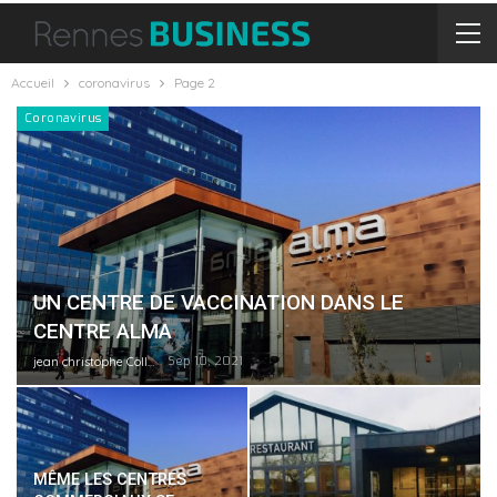
Accueil
coronavirus
Page 2
Coronavirus
UN CENTRE DE VACCINATION DANS LE
CENTRE ALMA
Sep 10, 2021
jean christophe Collet
MÊME LES CENTRES