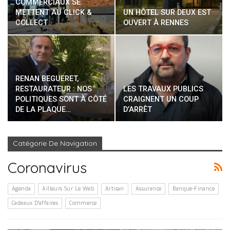
COMMERCIAUX SE
METTENT AU CLICK &
UN HÔTEL SUR DEUX EST
COLLECT
OUVERT À RENNES
RENAN BEGUERET,
RESTAURATEUR : NOS
LES TRAVAUX PUBLICS
POLITIQUES SONT À CÔTÉ
CRAIGNENT UN COUP
DE LA PLAQUE…
D’ARRÊT
Catégorie De Navigation
Coronavirus
Agenda
Ailleurs Sur Le Web
Artisan
Assurance
Banque-Finance
Cadeaux D'affaires
Commerce