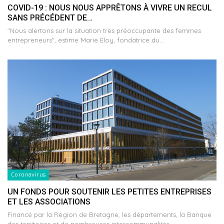
COVID-19 : NOUS NOUS APPRÊTONS À VIVRE UN RECUL
SANS PRÉCÉDENT DE…
"Nous alertons sur la situation très préoccupante des femmes
entrepreneurs", estime Marie Eloy, fondatrice du…
Coronavirus
UN FONDS POUR SOUTENIR LES PETITES ENTREPRISES
ET LES ASSOCIATIONS
Financé par la Région de Bretagne, les départements, la Banque
des territoires et de nombreuses intercommunalités…