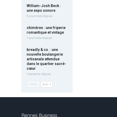
William-Josh Beck :
une expo sonore
6 journées depuis
chimères : une friperie
romantique et vintage
7 journées depuis
breadly & co. : une
nouvelle boulangerie
artisanale attendue
dans le quartier sacré-
cœur
1 semaine depuis
PREC
SUIV
Rennes Business