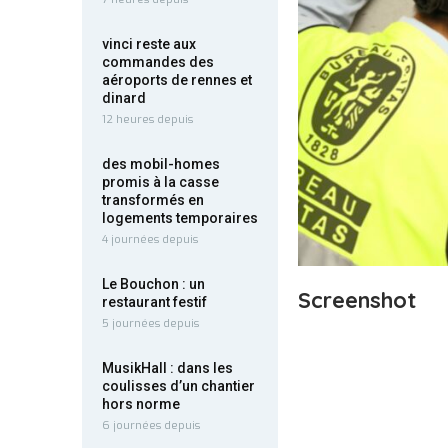
vinci reste aux
commandes des
aéroports de rennes et
dinard
12 heures depuis
des mobil-homes
promis à la casse
transformés en
logements temporaires
4 journées depuis
Le Bouchon : un
Screenshot
restaurant festif
5 journées depuis
MusikHall : dans les
coulisses d’un chantier
hors norme
6 journées depuis