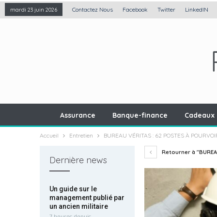
Contactez Nous
Facebook
Twitter
LinkedIN
mardi 23 juin 2026
Assurance
Banque-finance
Cadeaux 
Accueil
Entretien
BUREAU VÉRITAS : 62 POSTES À POURVOIR
Retourner à "BUREAU
Dernière news
Un guide sur le
management publié par
un ancien militaire
7 heures depuis