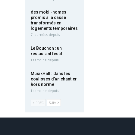
des mobil-homes
promis à la casse
transformés en
logements temporaires
7 journées depuis
Le Bouchon : un
restaurant festif
1 semaine depuis
MusikHall : dans les
coulisses d’un chantier
hors norme
1 semaine depuis
PREC
SUIV