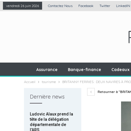
Contactez Nous
Facebook
Twitter
LinkedIN
vendredi 26 juin 2026
Assurance
Banque-finance
Cadeaux 
Accueil
tourisme
BRITANNY FERRIES : DEUX NAVIRES À P
Retourner à "BRITA
Dernière news
Ludovic Alaux prend la
tête de la délégation
départementale de
l’ARS