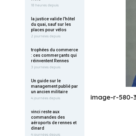
18 heures depuis
la justice valide l’hôtel
du quai, sauf sur les
places pour vélos
2 journées depuis
trophées du commerce
: ces commerçants qui
réinventent Rennes
3 journées depuis
Un guide sur le
management publié par
un ancien militaire
image-r-580-
4 journées depuis
vinci reste aux
commandes des
aéroports de rennes et
dinard
4 journées depuis