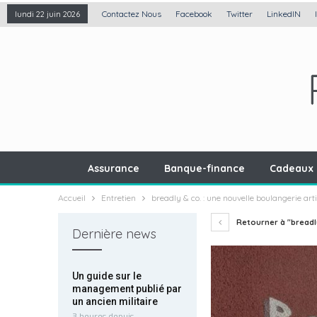
Contactez Nous
Facebook
Twitter
LinkedIN
lundi 22 juin 2026
Assurance
Banque-finance
Cadeaux 
Accueil
Entretien
breadly & co. : une nouvelle boulangerie ar
Retourner à "breadly
Dernière news
Un guide sur le
management publié par
un ancien militaire
3 heures depuis