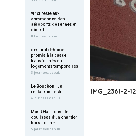
vinci reste aux
commandes des
aéroports de rennes et
dinard
8 heures depuis
des mobil-homes
promis à la casse
transformés en
logements temporaires
3 journées depuis
Le Bouchon : un
IMG_2361-2-1
restaurant festif
4 journées depuis
MusikHall : dans les
coulisses d’un chantier
hors norme
5 journées depuis