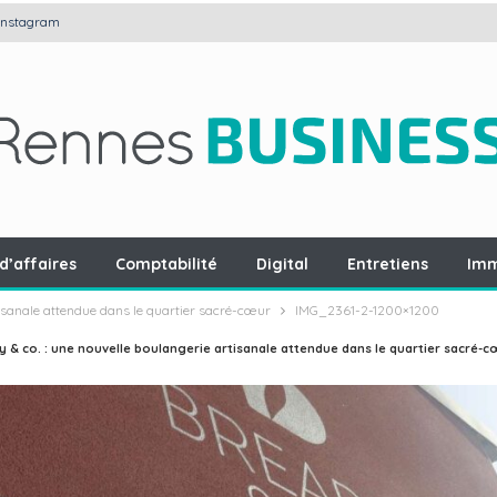
Instagram
d’affaires
Comptabilité
Digital
Entretiens
Imm
tisanale attendue dans le quartier sacré-cœur
IMG_2361-2-1200×1200
 & co. : une nouvelle boulangerie artisanale attendue dans le quartier sacré-c