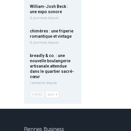
William-Josh Beck :
une expo sonore
6 journées depuis
chimères : une friperie
romantique et vintage
6 journées depuis
breadly & co. : une
nouvelle boulangerie
artisanale attendue
dans le quartier sacré-
cœur
1 semaine depuis
PREC
SUIV
Rennes Business