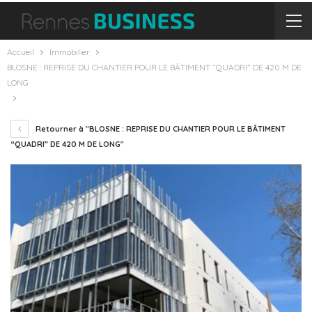
Accueil
Immobilier
BLOSNE : REPRISE DU CHANTIER POUR LE BÂTIMENT “QUADRI” DE 420 M DE
LONG
Retourner à "BLOSNE : REPRISE DU CHANTIER POUR LE BÂTIMENT
“QUADRI” DE 420 M DE LONG"