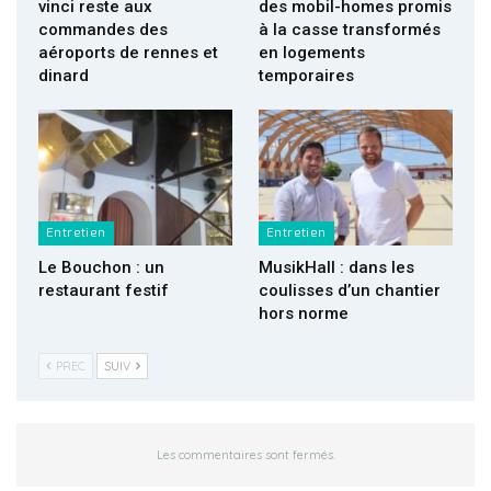
vinci reste aux
des mobil-homes promis
commandes des
à la casse transformés
aéroports de rennes et
en logements
dinard
temporaires
Entretien
Entretien
Le Bouchon : un
MusikHall : dans les
restaurant festif
coulisses d’un chantier
hors norme
PREC
SUIV
Les commentaires sont fermés.