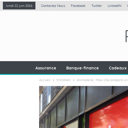
Contactez Nous
Facebook
Twitter
LinkedIN
lundi 22 juin 2026
Assurance
Banque-finance
Cadeaux 
Accueil
Entretien
animalerie : Maxi Zoo prépare un c