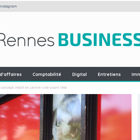
Instagram
d’affaires
Comptabilité
Digital
Entretiens
Imm
oncept inédit en centre-ville avant l’été