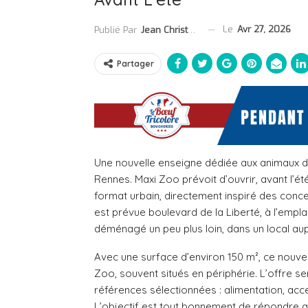
Le
Avr 27, 2026
Publié Par
Jean Christophe Collet
Partager
Une nouvelle enseigne dédiée aux animaux de
Rennes.
Maxi Zoo
prévoit d’ouvrir, avant l’é
format urbain, directement inspiré des co
est prévue boulevard de la Liberté, à l’empl
déménagé un peu plus loin, dans un local au
Avec une surface d’environ 150 m², ce nouve
Zoo, souvent situés en périphérie. L’offre 
références sélectionnées : alimentation, acc
L’objectif est tout bonnement de répondre 