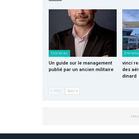
Entretien
Entreti
Un guide sur le management
vinci 
publié par un ancien militaire
des aér
dinard
PREC
SUIV
Les 