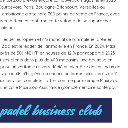
, Maxi Zoo prévoit encore 65 nouveaux magasins en 2026,
Courbevoie, Paris, Boulogne-Billancourt, Versailles ou
 ambitionne d’atteindre 700 points de vente en France, avec
rrivée à Rennes confirme cette volonté de se rapprocher
 animaux.
, leader européen et n°3 mondial de l’animalerie. Créé en
i Zoo est le leader de l’animalerie en France. En 2024, Maxi
e près de 501 M€ HT, en hausse de 12 % par rapport à 2023.
t ses clients dans plus de 400 magasins, une boutique en
opose un véritable univers dédié au bien-être des animaux de
, produits d’hygiène ou encore antiparasitaires, près de 11
x services complète l’offre, comme par exemple Maxi Zoo
) ou encore Maxi Zoo Assurance (complémentaire santé pour