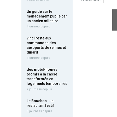
Un guide sur le
management publié par
un ancien militaire
1 journée depuis
vinci reste aux
commandes des
aéroports de rennes et
dinard
1 journée depuis
des mobil-homes
promis à la casse
transformés en
logements temporaires
4 journées depuis
Le Bouchon : un
restaurant festif
5 journées depuis