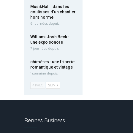
MusikHall : dans les
coulisses d’un chantier
hors norme
6 journées depuis
William-Josh Beck :
une expo sonore
7 journées depuis
chimères : une friperie
romantique et vintage
1 semaine depuis
PREC
SUIV
Rennes Business