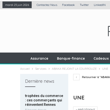
Contactez Nous
Facebook
Twitter
LinkedIN
mardi 23 juin 2026
Assurance
Banque-finance
Cadeaux 
Accueil
Services
ABAKA REJOINT LA COURROUZE
UNE
Retourner à "ABAKA
Dernière news
trophées du commerce
UNE
: ces commerçants qui
réinventent Rennes
8 heures depuis
PRÉCÉDENT