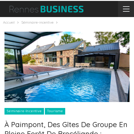
Accueil
Séminaire-incentive
Séminaire-Incentive
Tourisme
À Paimpont, Des Gîtes De Groupe En
Pleine Forêt De Brocéliande :