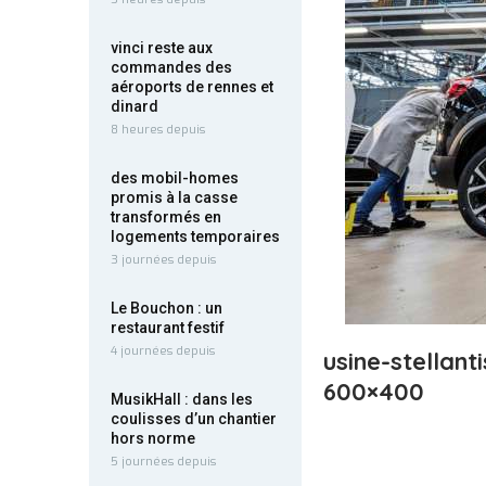
vinci reste aux
commandes des
aéroports de rennes et
dinard
8 heures depuis
des mobil-homes
promis à la casse
transformés en
logements temporaires
3 journées depuis
Le Bouchon : un
restaurant festif
4 journées depuis
usine-stellant
600×400
MusikHall : dans les
coulisses d’un chantier
hors norme
5 journées depuis