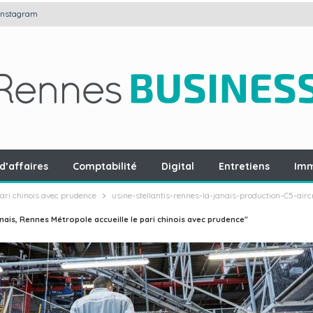
Instagram
d’affaires
Comptabilité
Digital
Entretiens
Imm
pari chinois avec prudence
usine-stellantis-rennes-la-janais-production-C5-ai
nais, Rennes Métropole accueille le pari chinois avec prudence"