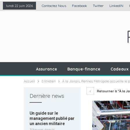
Contactez Nous
Facebook
Twitter
LinkedIN
lundi 22 juin 2026
Assurance
Banque-finance
Cadeaux 
Accueil
Entretien
À la Janais, Rennes Métropole accueille le 
Retourner à "À la Ja
Dernière news
Un guide sur le
management publié par
un ancien militaire
3 heures depuis