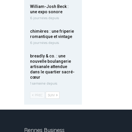
William-Josh Beck :
une expo sonore
6 journées depuis
chimères : une friperie
romantique et vintage
6 journées depuis
breadly & co. : une
nouvelle boulangerie
artisanale attendue
dans le quartier sacré-
cœur
1 semaine depuis
PREC
SUIV
Rennes Business