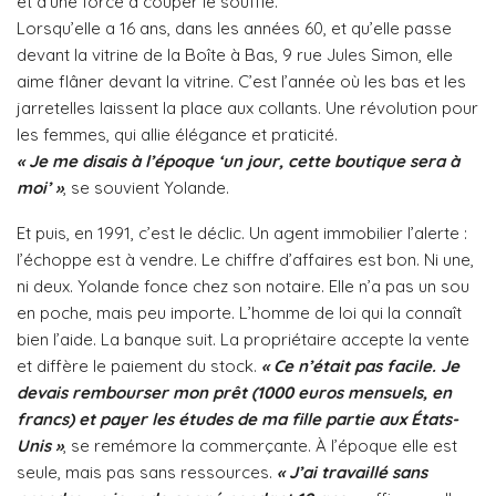
et d’une force à couper le souffle.
Lorsqu’elle a 16 ans, dans les années 60, et qu’elle passe
devant la vitrine de la Boîte à Bas, 9 rue Jules Simon, elle
aime flâner devant la vitrine. C’est l’année où les bas et les
jarretelles laissent la place aux collants. Une révolution pour
les femmes, qui allie élégance et praticité.
« Je me disais à l’époque ‘un jour, cette boutique sera à
moi’ »
, se souvient Yolande.
Et puis, en 1991, c’est le déclic. Un agent immobilier l’alerte :
l’échoppe est à vendre. Le chiffre d’affaires est bon. Ni une,
ni deux. Yolande fonce chez son notaire. Elle n’a pas un sou
en poche, mais peu importe. L’homme de loi qui la connaît
bien l’aide. La banque suit. La propriétaire accepte la vente
et diffère le paiement du stock.
« Ce n’était pas facile. Je
devais rembourser mon prêt (1000 euros mensuels, en
francs) et payer les études de ma fille partie aux États-
Unis »
, se remémore la commerçante. À l’époque elle est
seule, mais pas sans ressources.
« J’ai travaillé sans