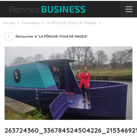
Accueil
Commerce
LA PÉNICHE-YOGA DE MAGDA
Retourner à "LA PÉNICHE-YOGA DE MAGDA"
263724360_336784524504226_21534692