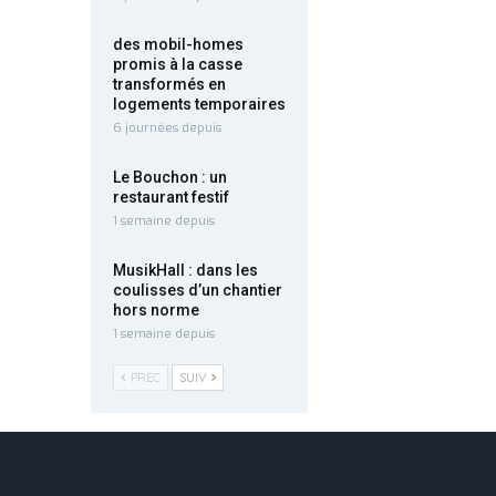
des mobil-homes
promis à la casse
transformés en
logements temporaires
6 journées depuis
Le Bouchon : un
restaurant festif
1 semaine depuis
MusikHall : dans les
coulisses d’un chantier
hors norme
1 semaine depuis
PREC
SUIV