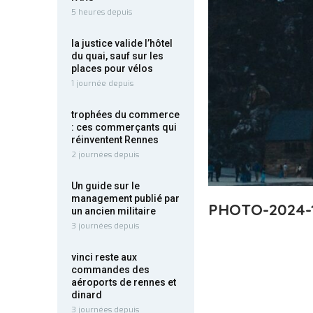
5 heures depuis
la justice valide l’hôtel
du quai, sauf sur les
places pour vélos
1 journée depuis
trophées du commerce
: ces commerçants qui
réinventent Rennes
2 journées depuis
Un guide sur le
management publié par
PHOTO-2024-1
un ancien militaire
3 journées depuis
vinci reste aux
commandes des
aéroports de rennes et
dinard
3 journées depuis