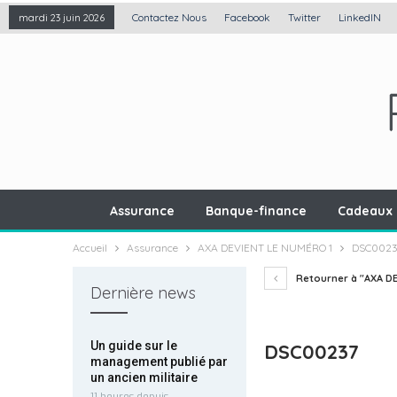
Contactez Nous
Facebook
Twitter
LinkedIN
mardi 23 juin 2026
Assurance
Banque-finance
Cadeaux 
Accueil
Assurance
AXA DEVIENT LE NUMÉRO 1
DSC0023
Retourner à "AXA DE
Dernière news
Un guide sur le
DSC00237
management publié par
un ancien militaire
11 heures depuis