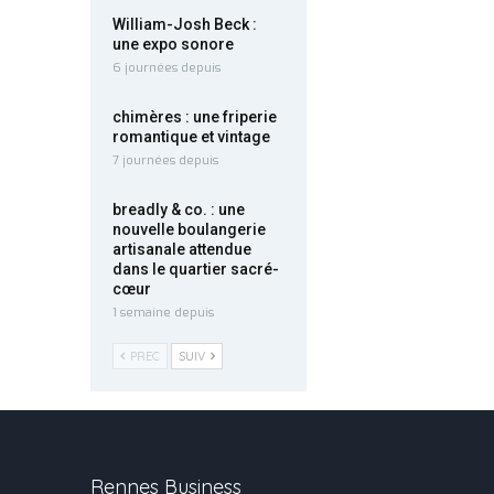
William-Josh Beck :
une expo sonore
6 journées depuis
chimères : une friperie
romantique et vintage
7 journées depuis
breadly & co. : une
nouvelle boulangerie
artisanale attendue
dans le quartier sacré-
cœur
1 semaine depuis
PREC
SUIV
Rennes Business