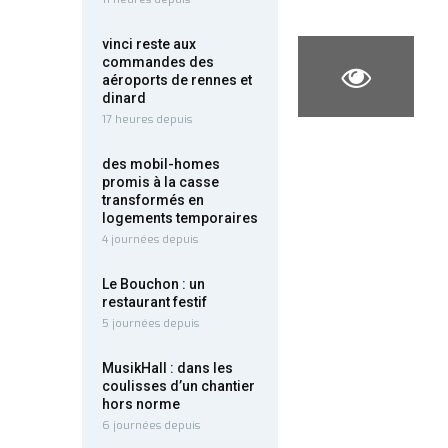
vinci reste aux
commandes des
aéroports de rennes et
dinard
17 heures depuis
des mobil-homes
promis à la casse
transformés en
logements temporaires
4 journées depuis
Le Bouchon : un
restaurant festif
5 journées depuis
MusikHall : dans les
coulisses d’un chantier
hors norme
6 journées depuis