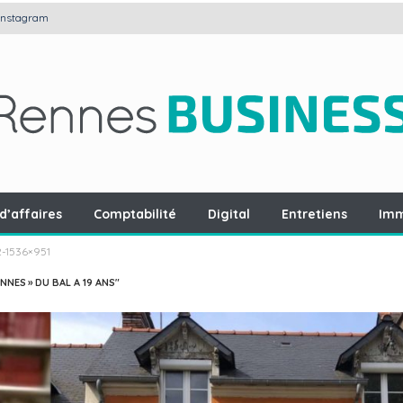
Instagram
d’affaires
Comptabilité
Digital
Entretiens
Imm
2-1536×951
NNES » DU BAL A 19 ANS"