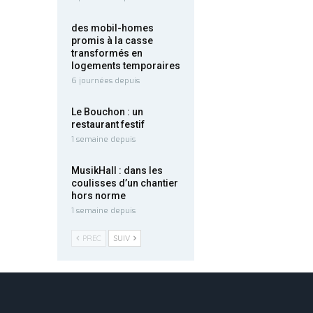
des mobil-homes
promis à la casse
transformés en
logements temporaires
6 journées depuis
Le Bouchon : un
restaurant festif
1 semaine depuis
MusikHall : dans les
coulisses d’un chantier
hors norme
1 semaine depuis
PREC
SUIV