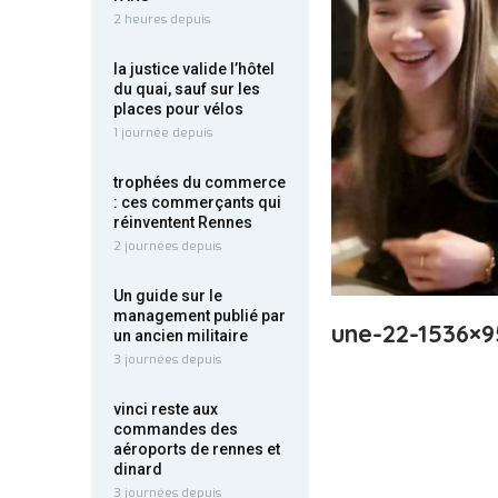
2 heures depuis
la justice valide l’hôtel
du quai, sauf sur les
places pour vélos
1 journée depuis
trophées du commerce
: ces commerçants qui
réinventent Rennes
2 journées depuis
Un guide sur le
management publié par
une-22-1536×9
un ancien militaire
3 journées depuis
vinci reste aux
commandes des
aéroports de rennes et
dinard
3 journées depuis