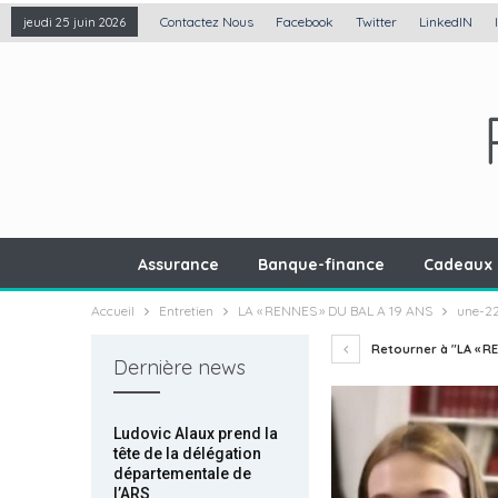
Contactez Nous
Facebook
Twitter
LinkedIN
jeudi 25 juin 2026
Assurance
Banque-finance
Cadeaux 
Accueil
Entretien
LA « RENNES » DU BAL A 19 ANS
une-2
Retourner à "LA « RE
Dernière news
Ludovic Alaux prend la
tête de la délégation
départementale de
l’ARS