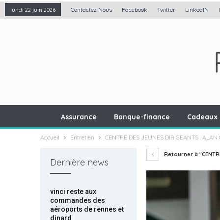
Contactez Nous
Facebook
Twitter
LinkedIN
lundi 22 juin 2026
Assurance
Banque-finance
Cadeaux 
Accueil
Entretien
CENTRE DES JEUNES DIRIGEANTS : ALAN
Retourner à "CENTRE
Dernière news
vinci reste aux
commandes des
aéroports de rennes et
dinard