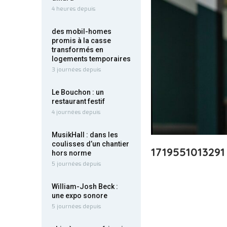
4 heures depuis
des mobil-homes
promis à la casse
transformés en
logements temporaires
3 journées depuis
Le Bouchon : un
restaurant festif
4 journées depuis
MusikHall : dans les
coulisses d’un chantier
1719551013291
hors norme
5 journées depuis
William-Josh Beck :
une expo sonore
5 journées depuis