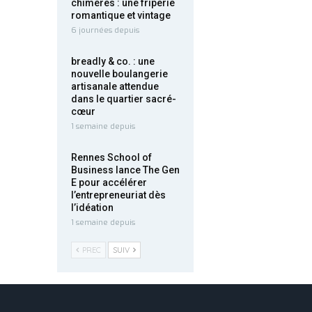
chimères : une friperie
romantique et vintage
6 journées depuis
breadly & co. : une
nouvelle boulangerie
artisanale attendue
dans le quartier sacré-
cœur
1 semaine depuis
Rennes School of
Business lance The Gen
E pour accélérer
l’entrepreneuriat dès
l’idéation
1 semaine depuis
PREC
SUIV